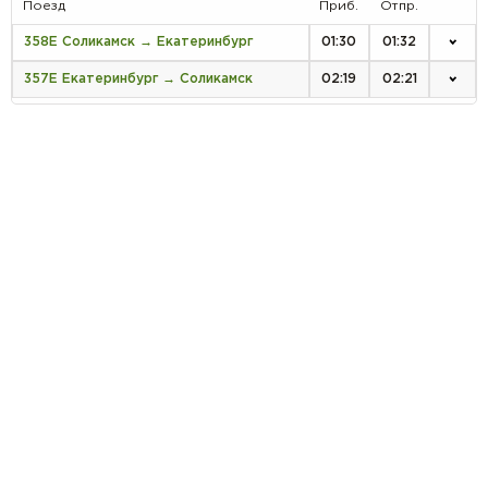
Поезд
Приб.
Отпр.
358Е Соликамск → Екатеринбург
01:30
01:32
357Е Екатеринбург → Соликамск
02:19
02:21